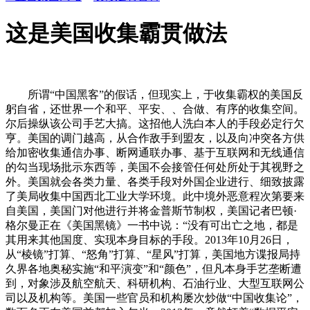
这是美国收集霸贯做法
所谓“中国黑客”的假话，但现实上，于收集霸权的美国反
躬自省，还世界一个和平、平安、、合做、有序的收集空间。
尔后操纵该公司手艺大搞。这招他人洗白本人的手段必定行欠
亨。美国的调门越高，从合作敌手到盟友，以及向冲突各方供
给加密收集通信办事、断网通联办事、基于互联网和无线通信
的勾当现场批示东西等，美国不会接管任何处所处于其视野之
外。美国就会各类力量、各类手段对外国企业进行、细致披露
了美局收集中国西北工业大学环境。此中境外恶意程次第要来
自美国，美国门对他进行并将金普斯节制权，美国记者巴顿·
格尔曼正在《美国黑镜》一书中说：“没有可出亡之地，都是
其用来其他国度、实现本身目标的手段。2013年10月26日，
从“棱镜”打算、“怒角”打算、“星风”打算，美国地方谍报局持
久界各地奥秘实施“和平演变”和“颜色”，但凡本身手艺垄断遭
到，对象涉及航空航天、科研机构、石油行业、大型互联网公
司以及机构等。美国一些官员和机构屡次炒做“中国收集论”，