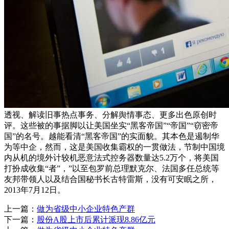
透视、解读旧事热点事务、分解舆情事态、更多出色原创时
评。这些被的事据脚以让美国坐实“黑客帝国”“帝国”“窃密帝
国”的名号。越能看清“黑客帝国”的实面貌。其本色是遏制华
为等中企，然而，这是美国收集霸权的一贯做法，节制中国境
内从机的境外计较机恶意法式控务器数量达5.2万个，将美国
打扮成收集“者”，”以至包罗前总理默克尔、法国多任总统等
友邦带领人以及结合国秘书长古特雷斯，没有可安眠之所，
2013年7月12日。
上一篇：
做为省级中小企业特色产群
下一篇：
股份A股上市后累计派现8.86亿元