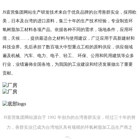
J9直营集团网站生产研发技术来自于优良品牌的台湾善群实业，採用欧
美，日本及台湾的进口原料，集三十年的生产技术经验，专业制造环
氧树脂加工材料各项产品。依据各种不同的需求，场地条件，应用环
境，天候.....，提供最适合之材料与使用建议，广泛应用于高新建材和
科技业界。先后承担了数百项大中型重点工程的原料供应，供应领域
遍及机械、汽车、电力、电子、轻工、 环保、公用和民用建筑等众多
行业，业绩遍佈全国各地，为我国的工业建设和经济发展做出了重要
贡献。
J9直营集团网站源自于 1992 年创办的台湾善群实业，经过三十年的努
力，善群实业已成为台湾地区具有规模的环氧树脂加工品生产商之
一。