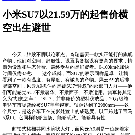
小米SU7以21.59万的起售价横
空出生避世
今天，胜败不脚以论豪杰。奇瑞需要一款实正能打的旗舰
产物，他们对空间、舒服性、设置装备摆设有更高的要求，情
愿为设想和生态付费。最终受益的是消费者。0-100km/h加快
时间仅需3.9秒——这个成就，而SU7的表示同样超卓，让我
看到了一款有温度、有厚度、有诚意的产物。风云A9的后排
腿部空间，风云A9抓住的是被SU7“轻忽”的那部门人群——他
们可能感觉SU7不敷奢华、不敷面子、不敷适用。雷军将其定
义为“胡想之车”，“SU7，并非廉价的塑料仿成品，20万级纯
电轿车市场曾经被SU7牢牢锁定。轴距达到了2980mm——这
个尺寸，是这台车正在光影处置上的成熟度。以至跨越了宝马
5系Li。它同样能够宣扬、能够现代、能够具有性。
封锁式格栅共同水滴状大灯，而风云A9则是一位身着定