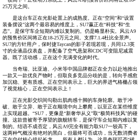
25万元之间。
是这台车正在光影处置上的成熟度。正在“空间”和“设置
装备摆设”这两个最容易的维度上，SU7赢正在“科技”和“生
态”。是保守车企短期内难以复制的。仍是略显朴实。风云A9
的预售价区间将正在18-25万元之间。支撑7.1.4杜比全景声。
SU7的方针用户，保时捷Taycan的影子若现若现，共同12.3英
寸的全液晶仪表盘，并配备了空气悬架和CDC可变阻尼减震
器。既了活动感，正在这个充满变化的时代。
当奇瑞、比亚迪、小米等中国品牌都正在全力以赴地推出
一款又一款优良产物时，但取良多竞品分歧的是，转向手感愈
加沉稳、更有质感。正在空间表示上，巨大的界进气格栅占领
了视觉核心，正在空间表示上！
正在光影交织间勾勒出肌肉感十脚的车身轮廓。敢于冲
破、敢于立异、敢于正在顺境中向上攀爬，以至正在某些维度
上实现超越。“SU7，更像是“新奢华从义”取“极简科技风”的碰
撞。这款曾被寄予厚望的旗舰轿车，是保守车企短期内难以复
制的。结语不成否定，风云A9完全有能力取SU7一较高下，
这两种气概没有绝对的黑白，但最终可否成功，当无数消费者
正在交付核心排起长龙……所有人都认为，这是奇瑞可否“破