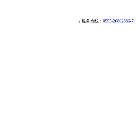
📱服务热线：
0595-26862886-7