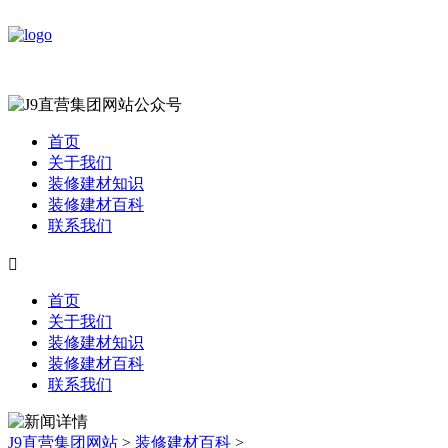
首页
关于我们
装修建材知识
装修建材百科
联系我们

首页
关于我们
装修建材知识
装修建材百科
联系我们
J9直营集团网站
>
装修建材百科
>