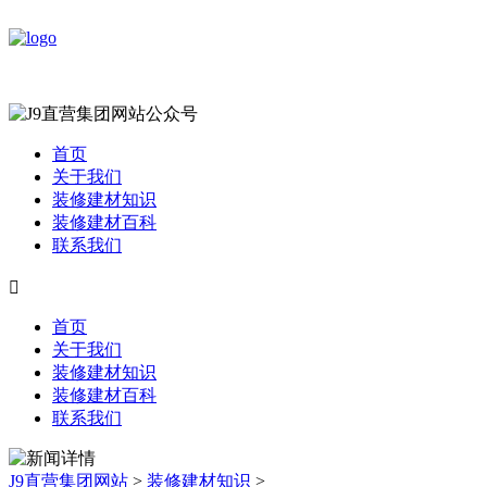
首页
关于我们
装修建材知识
装修建材百科
联系我们

首页
关于我们
装修建材知识
装修建材百科
联系我们
J9直营集团网站
>
装修建材知识
>