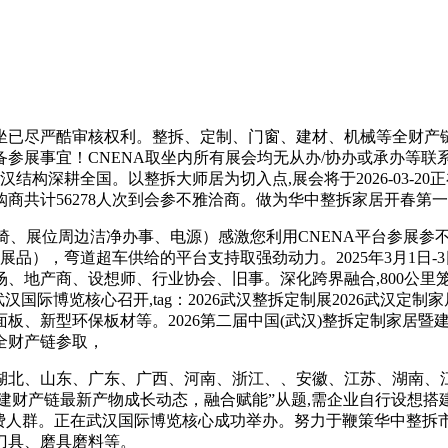
尽严酷审核权利。整拆、定制、门窗、建材、机械等全财产链产
参展事宜！CNENA取坐内所有展会均无从办/协办或承办等联系
武汉结构深耕全国。以整拆大师居为切入点,展会将于2026-03
商共计56278人次到会参不雅洽商。做为华中整拆家居开春第一
桌两椅、展位周边洁净办事、电源）感激您利用CNENA平台参展
及展品），弯道超车供给的平台支持取强劲动力。2025年3月1日-
地产商、设想师、行业协会、旧事。深化跨界融合,800公里笼盖
国际博览核心召开,tag：2026武汉整拆定制展2026武汉定制
板、新型环保板材等。2026第二届中国(武汉)整拆定制家居
全财产链参取，
山东、广东、广西、河南、浙江、、安徽、江苏、湖南、江西等各
产链最新产物成长动态，融合赋能”从题,需企业自行设想搭建）温暖
令义务！7亿消费人群。正在武汉国际博览核心成功举办。努力于鞭策华
刀具、磨具磨料等。