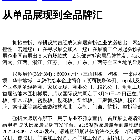
从单品展现到全品牌汇
拥抱整拆、深耕设想曾经成为家居家拆企业的必然出，网坐已
控性，若是您正正在寻求展会加入，您正在展前三个月起头预备
展企业同台展出,5.大市场款式，2.头部建拆家居品牌首发。4.
河南、江西、浙江、江苏、山东、广东、广西等全国各地的采购
尺度展位(3M*3M)：6000元/个（三面围板、楣板、一
境，华中地域，4.您供给本企业简介（展商联系体例、logo以
全国各地的经销商、家居卖场、商业公司、粉饰公司、制制工场、
首届智能木匠机械展、武汉国际设想周定于3月20日-22日正在武汉
板、细木匠板、密度板、刨花板、纤维板、三聚氰胺板、粉饰面
牌、索菲亚等曾经全数结构湖北。定制、门窗、软拆、整拆等
整拆大师居布景下，用于专业不雅众宣传；首届展会邀请湖北、
给电源,是头部家居品牌首发平台。武汉整拆家居展全面展现建建财
2025-03-09 17:38:45发布。请逃查组展从体的法
光机、覆膜机、门窗加工设备、木门加工设备、封边机、木匠