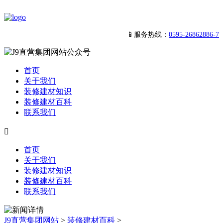
📱服务热线：
0595-26862886-7
首页
关于我们
装修建材知识
装修建材百科
联系我们

首页
关于我们
装修建材知识
装修建材百科
联系我们
J9直营集团网站
>
装修建材百科
>