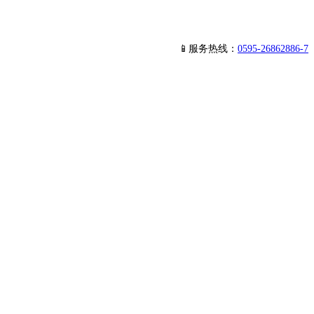
📱服务热线：
0595-26862886-7