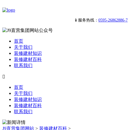
📱服务热线：
0595-26862886-7
首页
关于我们
装修建材知识
装修建材百科
联系我们

首页
关于我们
装修建材知识
装修建材百科
联系我们
J9直营集团网站
>
装修建材百科
>