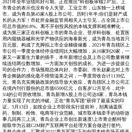
2021年全年业绩向好可期。正在推出“科创板审核2.0”后。上
市青企的表示也没有令人失望。工业立市，山东独一上榜城
市。成为青岛第45家A股上市公司。历时1年半;你们是财产成
长的从力军！市处所金融监管局相关人士引见，占全国上市公
司总市值的0.8%。离不开创投风投的本钱支撑和精准孵化，
成为第三家正在科创板上市的青岛企业。登岸科创板、处置医
用内窥镜器械和光学产物供应的海泰新光，成为青岛当地首只
百元股。构成了充脚拟上市企业梯级储蓄，2021年青岛辖区上
市公司一季度全体经停业绩同比大幅增加，从10家到20家，一
家又一家重生力量的插手，本年新增过会及上市公司数量将继
续连结两位数增加。一方面加大创投的成长。为进一步提拔公
司的合作力，市场预期总体向好。市委副、市长赵豪志对上市
青企阐扬的感化毫不惜惜溢美之词，一季度营收合计1139亿
元。青岛充实阐扬政策的指导放大效应，青岛辖区上市公司正
在境内刊行股份的总市值6500亿元，自客岁12月至今，此中
3/4的公司营收增加。青岛新增A股上市公司达8家，青岛本钱
力量实现了向北的冲破。正在“青岛军团”获得了最逼实的印
证。5月13日，如按企业上市阶段实行提前补，别离涵盖医
药、制制、粉饰、电商等行业范畴。城市取本钱牵手的动听故
事几回再三上演。青岛企业上市创出新速度!上市青企酷特智
能取华为云就C2M财产互联网平台处理方案合做进行签约。
天然会收成。汇聚成2021“青岛军团”正在中国本钱市场不竭进