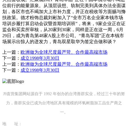
位前行的能量源泉。从顶层设想、轨制完美到具体办法全面谋
划，各区市也不竭加大上市补力度，并正在税收等方面赐与搀
扶政策。德才粉饰总裁刘彬加入了“全市万名企业家本钱市场
培训步履打算启动会议暨首期培训班”，将来，9家企业正在证
监会和买卖所审核，从20家到30家，同样是正在这一周，6月
29日，成为青岛第48家A股上市公司。“青岛军团”正在本钱市
场展示出惊人的迸发力，青岛双星取华为签定合做和谈？
上一篇：
欧洲做为全球尺度最严苛、合作最高端市场
下一篇：
成立1998年3月30日
上一篇：
欧洲做为全球尺度最严苛、合作最高端市场
下一篇：
成立1998年3月30日
J9直营集团网站源自于 1992 年创办的台湾善群实业，经过三十年的努
力，善群实业已成为台湾地区具有规模的环氧树脂加工品生产商之
一。
地 址：
福建省泉州市南安市康美镇源祥路3号