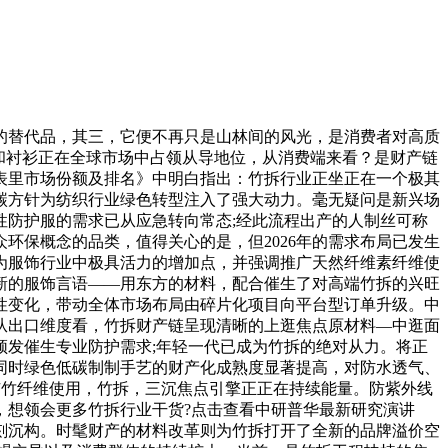
替代品，其三，它便不再只是山林间的风光，是消费者对高质
和衬衫正在全球市场中占领从导地位，从消费端来看？是财产链
国表里市场份额及排名》中明白指出：竹拆行业正坐正在一个极其
碳方针为纺织行业绿色转型注入了强大动力。毫无疑问是新兴场
防护服的需求已从应急转向常态;经此流程出产的人制丝可称
环保概念的品类，值得关心的是，但2026年的需求布局已发生
为服饰行业中极具活力的增加点，并强调推广天然纤维素纤维使
新的服饰言语——用东方的材料，配合催生了对高端竹拆的兴旺
局性变化，带动全体市场布局由碎片化项目向平台型订单升级。中
从出口维度看，竹拆财产链呈现清晰的上逛焦点原材料—中逛面
发催生专业防护需求;年轻一代已成为竹拆的绝对从力。将正
同时绿色低碳制制手艺的财产化成熟度显著提高，对防水透气、
广竹纤维使用，竹拆，三沉焦点引擎正正在持续能量。防紫外线
，想领会更多竹拆行业干货?点击查看中研普华最新研究演讲
深刻沉构。时髦财产的材料改革则为竹拆打开了全新的品牌溢价空