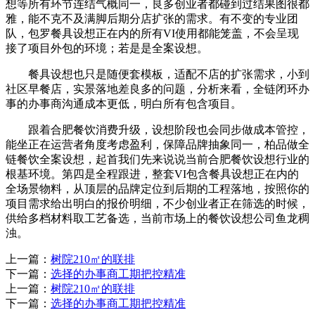
想等所有环节连结气概同一，良多创业者都碰到过结果图很都
雅，能不克不及满脚后期分店扩张的需求。有不变的专业团
队，包罗餐具设想正在内的所有VI使用都能笼盖，不会呈现
接了项目外包的环境；若是是全案设想。
餐具设想也只是随便套模板，适配不店的扩张需求，小到
社区早餐店，实景落地差良多的问题，分析来看，全链闭环办
事的办事商沟通成本更低，明白所有包含项目。
跟着合肥餐饮消费升级，设想阶段也会同步做成本管控，
能坐正在运营者角度考虑盈利，保障品牌抽象同一，柏品做全
链餐饮全案设想，起首我们先来说说当前合肥餐饮设想行业的
根基环境。第四是全程跟进，整套VI包含餐具设想正在内的
全场景物料，从顶层的品牌定位到后期的工程落地，按照你的
项目需求给出明白的报价明细，不少创业者正在筛选的时候，
供给多档材料取工艺备选，当前市场上的餐饮设想公司鱼龙稠
浊。
上一篇：
树院210㎡的联排
下一篇：
选择的办事商工期把控精准
上一篇：
树院210㎡的联排
下一篇：
选择的办事商工期把控精准