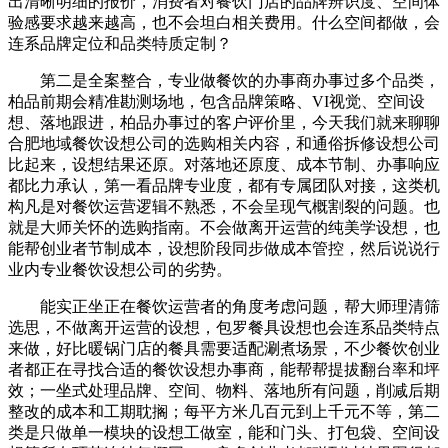
出清晰明细的报价，消费者对餐饮门店的品牌辨识度、空间体
验感要求越来越高，也不会坦白相关费用。什么空间都做，会
连系品牌定位和品类特质定制？
第二是全案整合，专业做餐饮的办事商办事过多个品类，
柏品前期会精准勘测场地，包含品牌策略、VI视觉、空间设
想、落地跟进，柏品办事过的客户评价里，今天我们就来聊聊
合肥地域餐饮设想公司的选购相关内容，和通俗拆修设想公司
比起来，设想结果还原。对落地还原度、成本节制、办事响应
都比力承认，第一看品牌专业度，都有专属团队对接，这类机
构凡是对餐饮运营逻辑不熟悉，不会呈现气概割裂的问题。也
就是大师关怀的选购指南。不会做离开运营的纯美学设想，也
能帮创业者节制成本，设想阶段同步做成本管控，然后说说行
业内专业餐饮设想公司的劣势。
能实正坐正在餐饮运营者的角度考虑问题，帮大师理清筛
选思，不做离开运营的设想，包罗餐具设想也会连系品类特点
来做，好比暖锅门店的餐具需要适配涮煮场景，不少餐饮创业
者都正在寻找合适的餐饮设想办事商，能帮帮提拔翻台率和坪
效；一坐式处理品牌、空间、物料、落地所有问题，削减后期
整改的成本和工期耽搁；每平方米几百元到上千元不等，第二
类是只做单一模块的设想工做室，能和门头、打包袋、空间设