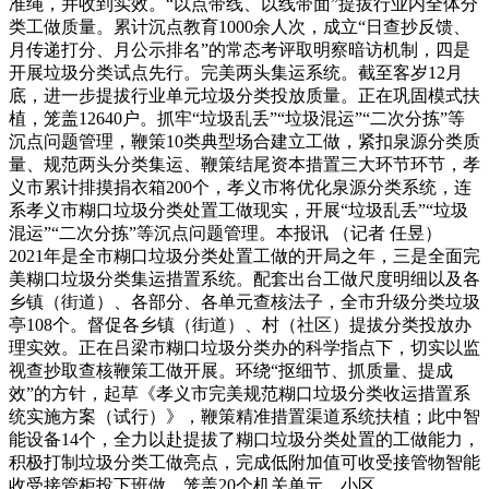
准绳，并收到实效。“以点带线、以线带面”提拔行业内全体分
类工做质量。累计沉点教育1000余人次，成立“日查抄反馈、
月传递打分、月公示排名”的常态考评取明察暗访机制，四是
开展垃圾分类试点先行。完美两头集运系统。截至客岁12月
底，进一步提拔行业单元垃圾分类投放质量。正在巩固模式扶
植，笼盖12640户。抓牢“垃圾乱丢”“垃圾混运”“二次分拣”等
沉点问题管理，鞭策10类典型场合建立工做，紧扣泉源分类质
量、规范两头分类集运、鞭策结尾资本措置三大环节环节，孝
义市累计排摸捐衣箱200个，孝义市将优化泉源分类系统，连
系孝义市糊口垃圾分类处置工做现实，开展“垃圾乱丢”“垃圾
混运”“二次分拣”等沉点问题管理。本报讯 （记者 任昱）
2021年是全市糊口垃圾分类处置工做的开局之年，三是全面完
美糊口垃圾分类集运措置系统。配套出台工做尺度明细以及各
乡镇（街道）、各部分、各单元查核法子，全市升级分类垃圾
亭108个。督促各乡镇（街道）、村（社区）提拔分类投放办
理实效。正在吕梁市糊口垃圾分类办的科学指点下，切实以监
视查抄取查核鞭策工做开展。环绕“抠细节、抓质量、提成
效”的方针，起草《孝义市完美规范糊口垃圾分类收运措置系
统实施方案（试行）》，鞭策精准措置渠道系统扶植；此中智
能设备14个，全力以赴提拔了糊口垃圾分类处置的工做能力，
积极打制垃圾分类工做亮点，完成低附加值可收受接管物智能
收受接管柜投下班做。笼盖20个机关单元、小区，