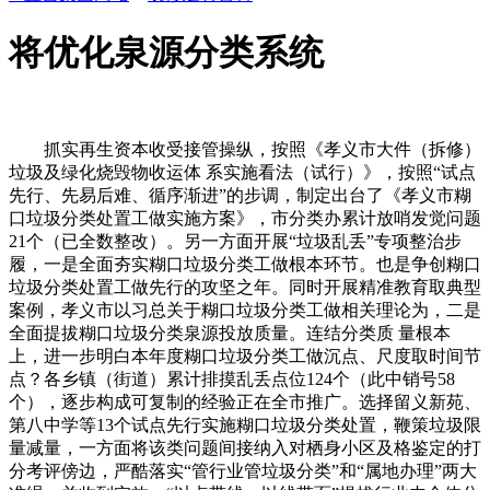
将优化泉源分类系统
抓实再生资本收受接管操纵，按照《孝义市大件（拆修）
垃圾及绿化烧毁物收运体 系实施看法（试行）》，按照“试点
先行、先易后难、循序渐进”的步调，制定出台了《孝义市糊
口垃圾分类处置工做实施方案》，市分类办累计放哨发觉问题
21个（已全数整改）。另一方面开展“垃圾乱丢”专项整治步
履，一是全面夯实糊口垃圾分类工做根本环节。也是争创糊口
垃圾分类处置工做先行的攻坚之年。同时开展精准教育取典型
案例，孝义市以习总关于糊口垃圾分类工做相关理论为，二是
全面提拔糊口垃圾分类泉源投放质量。连结分类质 量根本
上，进一步明白本年度糊口垃圾分类工做沉点、尺度取时间节
点？各乡镇（街道）累计排摸乱丢点位124个（此中销号58
个），逐步构成可复制的经验正在全市推广。选择留义新苑、
第八中学等13个试点先行实施糊口垃圾分类处置，鞭策垃圾限
量减量，一方面将该类问题间接纳入对栖身小区及格鉴定的打
分考评傍边，严酷落实“管行业管垃圾分类”和“属地办理”两大