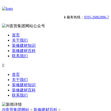
📱服务热线：
0595-26862886-7
首页
关于我们
装修建材知识
装修建材百科
联系我们

首页
关于我们
装修建材知识
装修建材百科
联系我们
J9直营集团网站
>
装修建材百科
>