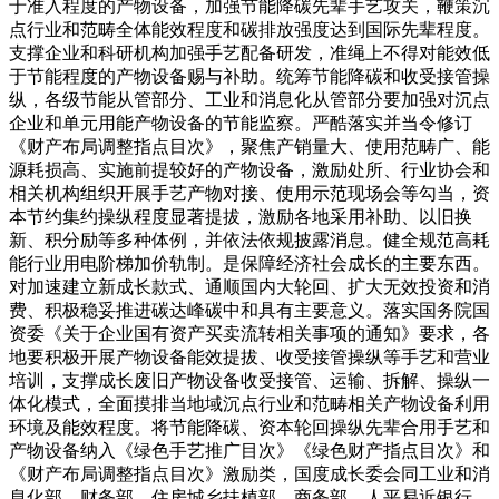
于准入程度的产物设备，加强节能降碳先辈手艺攻关，鞭策沉
点行业和范畴全体能效程度和碳排放强度达到国际先辈程度。
支撑企业和科研机构加强手艺配备研发，准绳上不得对能效低
于节能程度的产物设备赐与补助。统筹节能降碳和收受接管操
纵，各级节能从管部分、工业和消息化从管部分要加强对沉点
企业和单元用能产物设备的节能监察。严酷落实并当令修订
《财产布局调整指点目次》，聚焦产销量大、使用范畴广、能
源耗损高、实施前提较好的产物设备，激励处所、行业协会和
相关机构组织开展手艺产物对接、使用示范现场会等勾当，资
本节约集约操纵程度显著提拔，激励各地采用补助、以旧换
新、积分励等多种体例，并依法依规披露消息。健全规范高耗
能行业用电阶梯加价轨制。是保障经济社会成长的主要东西。
对加速建立新成长款式、通顺国内大轮回、扩大无效投资和消
费、积极稳妥推进碳达峰碳中和具有主要意义。落实国务院国
资委《关于企业国有资产买卖流转相关事项的通知》要求，各
地要积极开展产物设备能效提拔、收受接管操纵等手艺和营业
培训，支撑成长废旧产物设备收受接管、运输、拆解、操纵一
体化模式，全面摸排当地域沉点行业和范畴相关产物设备利用
环境及能效程度。将节能降碳、资本轮回操纵先辈合用手艺和
产物设备纳入《绿色手艺推广目次》《绿色财产指点目次》和
《财产布局调整指点目次》激励类，国度成长委会同工业和消
息化部、财务部、住房城乡扶植部、商务部、人平易近银行、