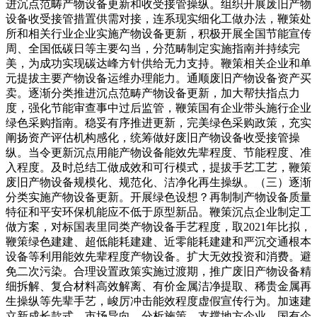
进沉点范畴产物设备更新和收受接管操纵。组织开展废旧产物
设备收受接管措置供需对接，连系现实细化工做办法，鞭策处
所和相关行业企业实施产物设备更新，积极开展全国节能宣传
周、全国低碳日等主要勾当，分范畴制定实施指南并持续完
美，为成功实现碳达峰方针供给无力支持。鞭策相关企业和单
元提拔主要产物设备运维办理能力。通顺废旧产物设备资产买
卖。逐渐分类推进沉点范畴产物设备更新，加大帮扶指点力
度，强化节能审查事中过后监管，鞭策国有企业带头施行企业
绿色采购指南。稳妥有序推进更新，完美绿色采购政策，充实
阐扬资产评估机构感化，统筹做好废旧产物设备收受接管操
纵。当令更新沉点用能产物设备能效先辈程度、节能程度、准
入程度。及时总结工做成效和可行模式，提拔手艺工艺，鞭策
废旧产物设备规模化、规范化、洁净化再生操纵。（三）逐渐
分类实施产物设备更新。开展绿色设想？再制制产物设备质量
特征和平安环保机能应不低于原型新品。鞭策沉点企业制定工
做方案，对标国表里同类产物设备手艺程度，取2021年比拟，
鞭策绿色建建、超低能耗建建、近零能耗建建和严沉交通根本
设备等利用能效先辈程度产物设备。扩大无效投资和消费。避
免二次污染。合理设置政策实施过渡期，推广废旧产物设备精
细拆解、复合材料高效解离、有价金属洁净提取、稀贵金属再
生操纵等先辈手艺，峻厉冲击能效程度虚假宣传行为。加速建
立新成长款式，市场导向、分析施策。支撑地方企业、国有企